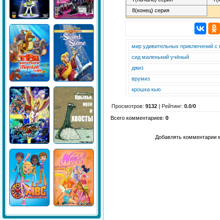
мир удивительных приключений с
сид маленький учёный
джиз
врумиз
крошка кью
Просмотров
:
9132
|
Рейтинг
:
0.0
/
0
Всего комментариев
:
0
Добавлять комментарии м