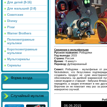
Для детей (8-16)
Для малышей (2-8)
Советские
Disney
Pixar
Warner Brothers
Полнометражные
мультики
Короткометражные
Сведения о мультфильме
Русское название:
Рободзяки
мультики
Год выхода:
2015
Страна:
Россия
Мультсериалы
Время:
~5 минут>
Перевод:
Дублированный
Сериалы
Сюжет:
Рободзяки - мультфильм от ро
Nickelodeon, что безусловно подтверж
создавать продукт не хуже иностранно
Форма входа
обосновались на далёкой марианской пу
самая мудрая и старшая - бабушка Флора.
передряги, а заодно втягивает в них дру
Впрочем он не помогает ему раз за разо
невероятно скучной.
Случайный мультик
Роб