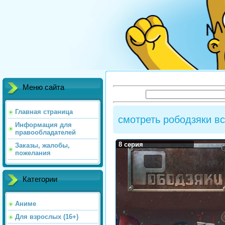
Меню сайта
Главная страница
смотреть рободзяки вс
Информация для
правообладателей
8 серия
Заказы, жалобы,
пожелания
Категории
Аниме
Для взрослых (16+)