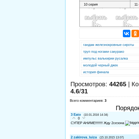
гандам железнокровные сироты
труп под ногами сакурако
импульс валькирии русалка
молодой черный джек
история финала
Просмотров
:
44265
|
Ко
4.6
/
31
Всего комментариев
:
3
Порядо
3
Eato
(10.01.2016 14:34)
0
СУПЕР АНИМЕ!!!!!!!! Жду 2сезона
2
zakirova_luiza
(15.10.2015 13:07)