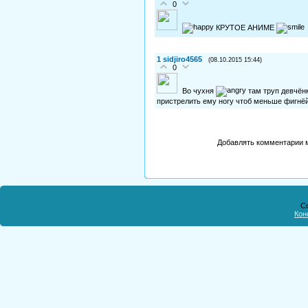
0
КРУТОЕ АНИМЕ
1
sidjiro4565
(08.10.2015 15:44)
0
Во чухня
там труп девчёнк
пристрелить ему ногу чтоб меньше фигнёй
Добавлять комментарии м
Co
Кон