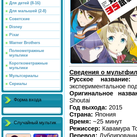
Для детей (8-16)
Для малышей (2-8)
Советские
Disney
Pixar
Warner Brothers
Полнометражные
мультики
Короткометражные
мультики
Сведения о мультфи
Мультсериалы
Русское название
Сериалы
экспериментальное по
Оригинальное назв
Shoutai
Форма входа
Год выхода:
2015
Страна:
Япония
Время:
~25 минут
Случайный мультик
Режиссер:
Кавамура Т
Перевод:
Дублирован