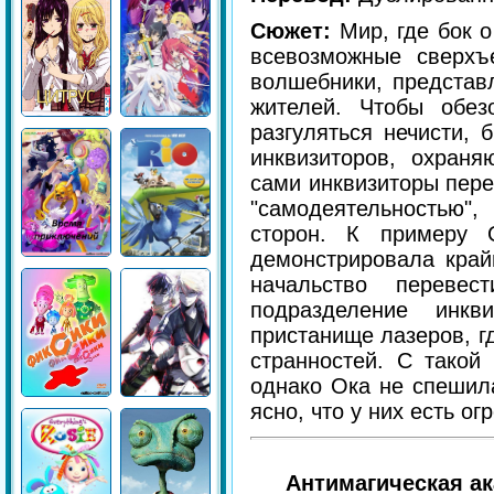
Сюжет:
Мир, где бок 
всевозможные сверхъ
волшебники, представ
жителей. Чтобы обез
разгуляться нечисти,
инквизиторов, охраня
сами инквизиторы пере
"самодеятельностью"
сторон. К примеру
демонстрировала край
начальство переве
подразделение инкв
пристанище лазеров, г
странностей. С такой
однако Ока не спешила
ясно, что у них есть о
Антимагическая а